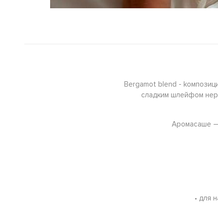
Bergamot blend - kомпозиц
сладким шлейфом неро
Аромасаше — 
• для 