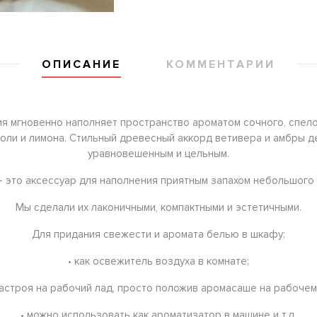
ОПИСАНИЕ
КОММЕНТАРИИ
ия мгновенно наполняет пространство ароматом сочного, спел
ли и лимона. Стильный древесный аккорд ветивера и амбры д
уравновешенным и цельным.
это аксессуар для наполнения приятным запахом небольшого 
Мы сделали их лаконичными, компактными и эстетичными.
Для придания свежести и аромата белью в шкафу;
• как освежитель воздуха в комнате;
настроя на рабочий лад, просто положив аромасаше на рабочем
• можно использовать как ароматизатор в машине и т.д.